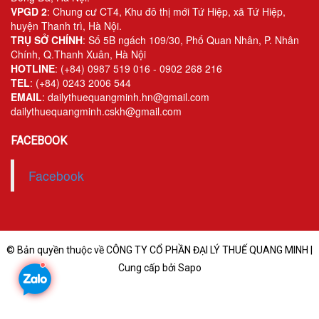
VPGD 2
: Chung cư CT4, Khu đô thị mới Tứ Hiệp, xã Tứ Hiệp,
Kiểm soát rủi ro về thuế
huyện Thanh trì, Hà Nội.
TRỤ SỞ CHÍNH
: Số 5B ngách 109/30, Phố Quan Nhân, P. Nhân
Quyết toán thuế
Chính, Q.Thanh Xuân, Hà Nội
HOTLINE
: (+84) 0987 519 016 - 0902 268 216
Lập hồ sơ ban đầu
TEL
: (+84) 0243 2006 544
EMAIL
: dailythuequangminh.hn@gmail.com
Tư vấn thuế
dailythuequangminh.cskh@gmail.com
Hoàn thuế
FACEBOOK
Dịch vụ Đại lý thuế khác
Facebook
Dịch vụ Kế toán
Kế toán thuế
Giám sát kế toán
© Bản quyền thuộc về CÔNG TY CỔ PHẦN ĐẠI LÝ THUẾ QUANG MINH |
Cung cấp bởi Sapo
Soát xét hồ sơ
Hoàn thiện sổ sách và quyết toán thuế