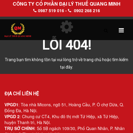
CÔNG TY CỔ PHẦN ĐẠI LÝ THUẾ QUANG MINH
0987 519 016 -
0902 268 216
LỖI 404!
TRANG CHỦ
GIỚI THIỆU
Trang bạn tìm không tồn tại vui lòng trở về trang chủ hoặc tìm kiếm
Hồ sơ pháp lý
tại đây.
Hồ sơ năng lực
ĐỊA CHỈ LIÊN HỆ
DỊCH VỤ
VPGD1
: Tòa nhà Micons, ngõ 51, Hoàng Cầu, P. Ô chợ Dừa, Q.
Đống Đa, Hà Nội.
Dịch vụ Đại lý thuế
VPGD 2
: Chung cư CT4, Khu đô thị mới Tứ Hiệp, xã Tứ Hiệp,
huyện Thanh trì, Hà Nội.
Làm thủ tục về thuế trọn gói
TRỤ SỞ CHÍNH
: Số 5B ngách 109/30, Phố Quan Nhân, P. Nhân