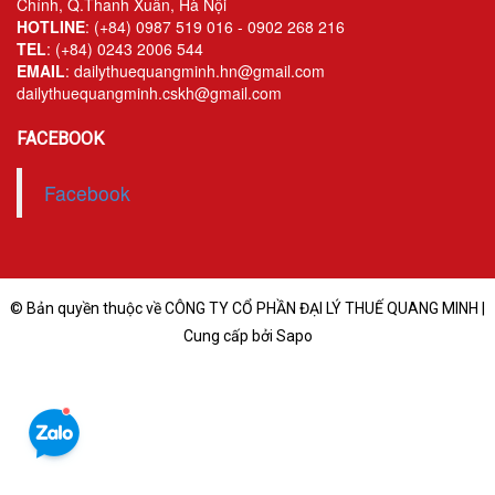
Chính, Q.Thanh Xuân, Hà Nội
Kiểm soát rủi ro về thuế
HOTLINE
: (+84) 0987 519 016 - 0902 268 216
TEL
: (+84) 0243 2006 544
EMAIL
: dailythuequangminh.hn@gmail.com
Quyết toán thuế
dailythuequangminh.cskh@gmail.com
Lập hồ sơ ban đầu
FACEBOOK
Tư vấn thuế
Facebook
Hoàn thuế
Dịch vụ Đại lý thuế khác
Dịch vụ Kế toán
© Bản quyền thuộc về CÔNG TY CỔ PHẦN ĐẠI LÝ THUẾ QUANG MINH |
Cung cấp bởi Sapo
Kế toán thuế
Giám sát kế toán
Soát xét hồ sơ
Hoàn thiện sổ sách và quyết toán thuế