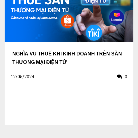
Tư vấn kế toán
Tư vấn tổ chức bộ máy kế toán
Cung cấp DV Kế toán trưởng và Kế toán
viên
NGHĨA VỤ THUẾ KHI KINH DOANH TRÊN SÀN
Dịch vụ Doanh nghiệp
THƯƠNG MẠI ĐIỆN TỬ
Thành lập mới Doanh nghiệp, hộ cá thể
12/05/2024
0
Thay đổi Giấy phép Đăng ký Kinh Doanh
Dịch vụ khác
Cung cấp chữ ký số
Bảo hiểm Xã hội
Hóa đơn điện tử