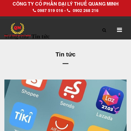
CÔNG TY CỔ PHẦN ĐẠI LÝ THUẾ QUANG MINH
0987 519 016 -
0902 268 216
Trang chủ
/
Tin tức
TRANG CHỦ
GIỚI THIỆU
Tin tức
Hồ sơ pháp lý
Hồ sơ năng lực
DỊCH VỤ
Dịch vụ Đại lý thuế
Làm thủ tục về thuế trọn gói