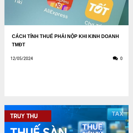
Kiểm soát rủi ro về thuế
Quyết toán thuế
Lập hồ sơ ban đầu
CÁCH TÍNH THUẾ PHẢI NỘP KHI KINH DOANH
Tư vấn thuế
TMĐT
Hoàn thuế
12/05/2024
0
Dịch vụ Đại lý thuế khác
Dịch vụ Kế toán
Kế toán thuế
Giám sát kế toán
Soát xét hồ sơ
Hoàn thiện sổ sách và quyết toán thuế