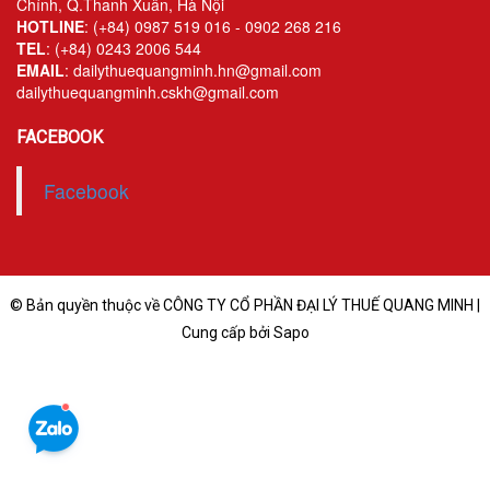
Chính, Q.Thanh Xuân, Hà Nội
Kiểm soát rủi ro về thuế
HOTLINE
: (+84) 0987 519 016 - 0902 268 216
TEL
: (+84) 0243 2006 544
EMAIL
: dailythuequangminh.hn@gmail.com
Quyết toán thuế
dailythuequangminh.cskh@gmail.com
Lập hồ sơ ban đầu
FACEBOOK
Tư vấn thuế
Facebook
Hoàn thuế
Dịch vụ Đại lý thuế khác
Dịch vụ Kế toán
© Bản quyền thuộc về CÔNG TY CỔ PHẦN ĐẠI LÝ THUẾ QUANG MINH |
Cung cấp bởi Sapo
Kế toán thuế
Giám sát kế toán
Soát xét hồ sơ
Hoàn thiện sổ sách và quyết toán thuế