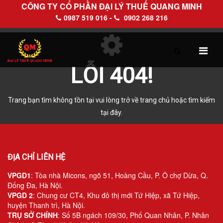
CÔNG TY CỔ PHẦN ĐẠI LÝ THUẾ QUANG MINH
0987 519 016 -
0902 268 216
LỖI 404!
TRANG CHỦ
GIỚI THIỆU
Trang bạn tìm không tồn tại vui lòng trở về trang chủ hoặc tìm kiếm
Hồ sơ pháp lý
tại đây.
Hồ sơ năng lực
ĐỊA CHỈ LIÊN HỆ
DỊCH VỤ
VPGD1
: Tòa nhà Micons, ngõ 51, Hoàng Cầu, P. Ô chợ Dừa, Q.
Đống Đa, Hà Nội.
Dịch vụ Đại lý thuế
VPGD 2
: Chung cư CT4, Khu đô thị mới Tứ Hiệp, xã Tứ Hiệp,
huyện Thanh trì, Hà Nội.
Làm thủ tục về thuế trọn gói
TRỤ SỞ CHÍNH
: Số 5B ngách 109/30, Phố Quan Nhân, P. Nhân