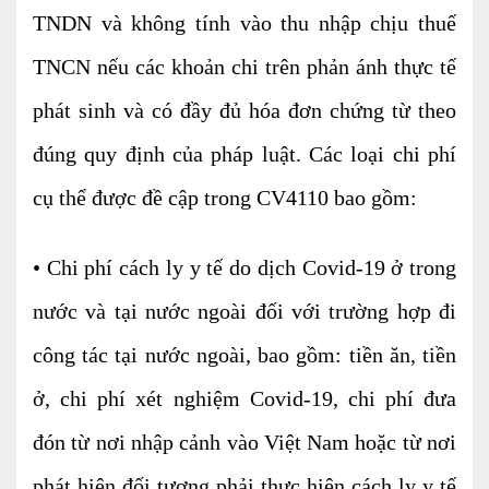
TNDN và không tính vào thu nhập chịu thuế
Tư vấn kế toán
TNCN nếu các khoản chi trên phản ánh thực tế
Tư vấn tổ chức bộ máy kế toán
phát sinh và có đầy đủ hóa đơn chứng từ theo
Cung cấp DV Kế toán trưởng và Kế toán
đúng quy định của pháp luật. Các loại chi phí
viên
cụ thể được đề cập trong CV4110 bao gồm:
Dịch vụ Doanh nghiệp
Thành lập mới Doanh nghiệp, hộ cá thể
• Chi phí cách ly y tế do dịch Covid-19 ở trong
Thay đổi Giấy phép Đăng ký Kinh Doanh
nước và tại nước ngoài đối với trường hợp đi
Dịch vụ khác
công tác tại nước ngoài, bao gồm: tiền ăn, tiền
Cung cấp chữ ký số
ở, chi phí xét nghiệm Covid-19, chi phí đưa
Bảo hiểm Xã hội
đón từ nơi nhập cảnh vào Việt Nam hoặc từ nơi
Hóa đơn điện tử
phát hiện đối tượng phải thực hiện cách ly y tế