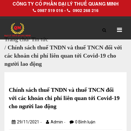
CÔNG TY CỔ PHẦN ĐẠI LÝ THUẾ QUANG MINH
0987 519 016 -
0902 268 216
Trang chủ
/
Tin tức
/
Chính sách thuế TNDN và thuế TNCN đối với
TRANG CHỦ
GIỚI THIỆU
các khoản chi phí liên quan tới Covid-19 cho
người lao động
Hồ sơ pháp lý
Hồ sơ năng lực
Chính sách thuế TNDN và thuế TNCN đối
với các khoản chi phí liên quan tới Covid-19
DỊCH VỤ
cho người lao động
Dịch vụ Đại lý thuế
-
-
29/11/2021
Admin
0 Bình luận
Làm thủ tục về thuế trọn gói