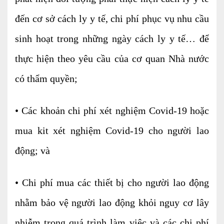
Dịch vụ Kiểm toán
đến cơ sở cách ly y tế, chi phí phục vụ nhu cầu
Đào tạo nghề kế toán
sinh hoạt trong những ngày cách ly y tế… để
Cho người mới bắt đầu
thực hiện theo yêu cầu của cơ quan Nhà nước
Khóa học thuế
có thẩm quyền;
Khóa học kế toán
• Các khoản chi phí xét nghiệm Covid-19 hoặc
Dịch vụ thẩm định giá
mua kit xét nghiệm Covid-19 cho người lao
Thi công, lắp đặt nhôm kính
động; và
TIN TỨC
VĂN BẢN PHÁP LUẬT
TƯ VẤN HỎI ĐÁP
• Chi phí mua các thiết bị cho người lao động
nhằm bảo vệ người lao động khỏi nguy cơ lây
TUYỂN DỤNG
LIÊN HỆ
nhiễm trong quá trình làm việc và các chi phí