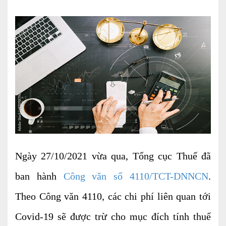
Kiểm soát rủi ro về thuế
Quyết toán thuế
Lập hồ sơ ban đầu
Tư vấn thuế
Hoàn thuế
Dịch vụ Đại lý thuế khác
Dịch vụ Kế toán
Ngày 27/10/2021 vừa qua, Tổng cục Thuế đã
Kế toán thuế
ban hành
Công văn số 4110/TCT-DNNCN
.
Giám sát kế toán
Theo Công văn 4110, các chi phí liên quan tới
Soát xét hồ sơ
Covid-19 sẽ được trừ cho mục đích tính thuế
Hoàn thiện sổ sách và quyết toán thuế