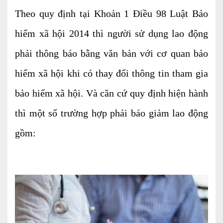
Kiểm soát rủi ro về thuế
Theo quy định tại Khoản 1 Điều 98 Luật Bảo
Quyết toán thuế
hiểm xã hội 2014 thì người sử dụng lao động
Lập hồ sơ ban đầu
phải thông báo bằng văn bản với cơ quan bảo
hiểm xã hội khi có thay đổi thông tin tham gia
Tư vấn thuế
bảo hiểm xã hội. Và căn cứ quy định hiện hành
Hoàn thuế
thì một số trường hợp phải báo giảm lao động
Dịch vụ Đại lý thuế khác
gồm:
Dịch vụ Kế toán
Kế toán thuế
Giám sát kế toán
Soát xét hồ sơ
Hoàn thiện sổ sách và quyết toán thuế