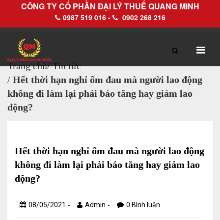
CÔNG TY CỔ PHẦN ĐẠI LÝ THUẾ QUANG MINH
0987 519 016 -
0902 268 216
Trang chủ
/
Tin tức
/
Hết thời hạn nghỉ ốm đau mà người lao động
TRANG CHỦ
GIỚI THIỆU
không đi làm lại phải báo tăng hay giảm lao
động?
Hồ sơ pháp lý
Hồ sơ năng lực
Hết thời hạn nghỉ ốm đau mà người lao động
không đi làm lại phải báo tăng hay giảm lao
DỊCH VỤ
động?
Dịch vụ Đại lý thuế
-
-
08/05/2021
Admin
0 Bình luận
Làm thủ tục về thuế trọn gói