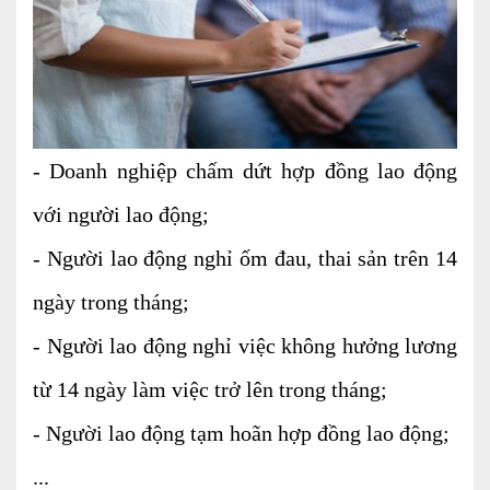
Tư vấn kế toán
Tư vấn tổ chức bộ máy kế toán
Cung cấp DV Kế toán trưởng và Kế toán
viên
- Doanh nghiệp chấm dứt hợp đồng lao động
Dịch vụ Doanh nghiệp
với người lao động;
Thành lập mới Doanh nghiệp, hộ cá thể
- Người lao động nghỉ ốm đau, thai sản trên 14
Thay đổi Giấy phép Đăng ký Kinh Doanh
ngày trong tháng;
Dịch vụ khác
- Người lao động nghỉ việc không hưởng lương
Cung cấp chữ ký số
từ 14 ngày làm việc trở lên trong tháng;
Bảo hiểm Xã hội
- Người lao động tạm hoãn hợp đồng lao động;
Hóa đơn điện tử
...