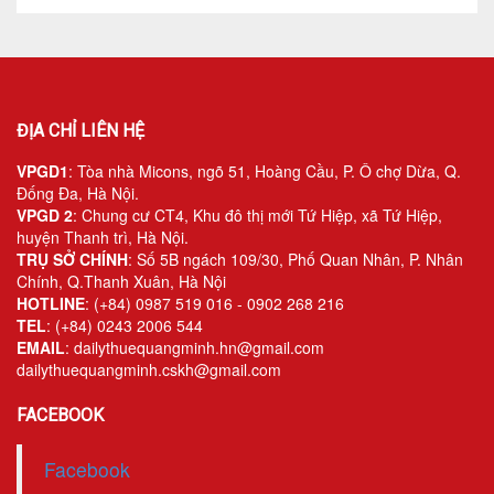
ĐỊA CHỈ LIÊN HỆ
VPGD1
: Tòa nhà Micons, ngõ 51, Hoàng Cầu, P. Ô chợ Dừa, Q.
Đống Đa, Hà Nội.
VPGD 2
: Chung cư CT4, Khu đô thị mới Tứ Hiệp, xã Tứ Hiệp,
huyện Thanh trì, Hà Nội.
TRỤ SỞ CHÍNH
: Số 5B ngách 109/30, Phố Quan Nhân, P. Nhân
Chính, Q.Thanh Xuân, Hà Nội
HOTLINE
: (+84) 0987 519 016 - 0902 268 216
TEL
: (+84) 0243 2006 544
EMAIL
: dailythuequangminh.hn@gmail.com
dailythuequangminh.cskh@gmail.com
FACEBOOK
Facebook