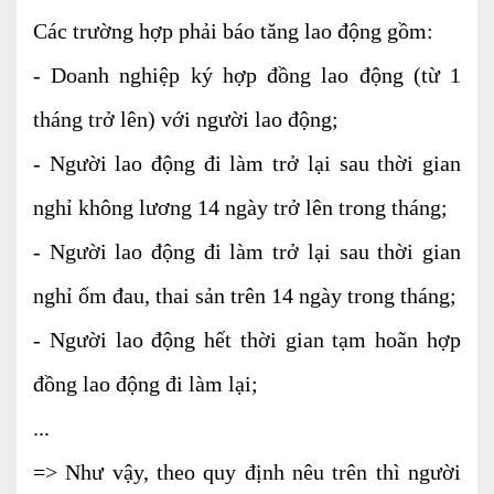
Dịch vụ Kiểm toán
Các trường hợp phải báo tăng lao động gồm:
Đào tạo nghề kế toán
- Doanh nghiệp ký hợp đồng lao động (từ 1
Cho người mới bắt đầu
tháng trở lên) với người lao động;
- Người lao động đi làm trở lại sau thời gian
Khóa học thuế
nghỉ không lương 14 ngày trở lên trong tháng;
Khóa học kế toán
- Người lao động đi làm trở lại sau thời gian
Dịch vụ thẩm định giá
nghỉ ốm đau, thai sản trên 14 ngày trong tháng;
Thi công, lắp đặt nhôm kính
- Người lao động hết thời gian tạm hoãn hợp
đồng lao động đi làm lại;
TIN TỨC
VĂN BẢN PHÁP LUẬT
TƯ VẤN HỎI ĐÁP
...
=> Như vậy, theo quy định nêu trên thì người
TUYỂN DỤNG
LIÊN HỆ