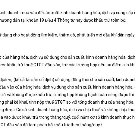
kinh doanh mua vào để sản xuất kinh doanh hàng hóa, dịch vụ cung cấp 
ại hướng dẫn tại khoản 19 Điều 4 Thông tư này được khấu trừ toàn bộ;
 dụng cho hoạt động tìm kiếm, thăm dò, phát triển mỏ dầu khí đến ngày 
 của hàng hóa, dịch vụ sử dụng cho sản xuất, kinh doanh hàng hóa, dịc
c khấu trừ thuế GTGT đầu vào, trừ các trường hợp nêu tại điểm a, b k
h vụ (kể cả tài sản cố định) sử dụng đồng thời cho sản xuất, kinh doan
đầu vào của hàng hóa, dịch vụ dùng cho sản xuất, kinh doanh hàng hóa, 
rừ và không được khấu trừ; trường hợp không hạch toán riêng được thì t
g phải kê khai, tính nộp thuế GTGT so với tổng doanh thu của hàng hóa
iêng được. Cơ sở kinh doanh hàng hóa, dịch vụ chịu thuế và không chịu 
ua vào được khấu trừ trong tháng/quý, cuối năm cơ sở kinh doanh thực 
TGT đầu vào đã tạm phân bổ khấu trừ theo tháng/quý./.