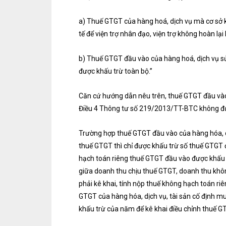
a) Thuế GTGT của hàng hoá, dịch vụ mà cơ sở 
tế để viện trợ nhân đạo, viện trợ không hoàn l
b) Thuế GTGT đầu vào của hàng hoá, dịch vụ sử
được khấu trừ toàn bộ.”
Căn cứ hướng dẫn nêu trên, thuế GTGT đầu vào
Điều 4 Thông tư số 219/2013/TT-BTC không đượ
Trường hợp thuế GTGT đầu vào của hàng hóa, dịc
thuế GTGT thì chỉ được khấu trừ số thuế GTGT 
hạch toán riêng thuế GTGT đầu vào được khấu t
giữa doanh thu chịu thuế GTGT, doanh thu khôn
phải kê khai, tính nộp thuế không hạch toán r
GTGT của hàng hóa, dịch vụ, tài sản cố định m
khấu trừ của năm để kê khai điều chỉnh thuế G