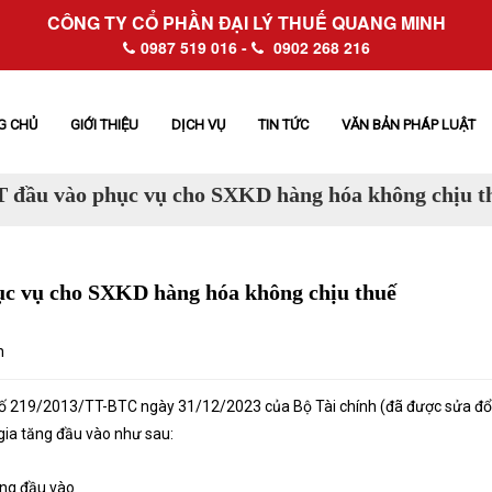
CÔNG TY CỔ PHẦN ĐẠI LÝ THUẾ QUANG MINH
0987 519 016 -
0902 268 216
G CHỦ
GIỚI THIỆU
DỊCH VỤ
TIN TỨC
VĂN BẢN PHÁP LUẬT
 đầu vào phục vụ cho SXKD hàng hóa không chịu t
c vụ cho SXKD hàng hóa không chịu thuế
n
ố 219/2013/TT-BTC ngày 31/12/2023 của Bộ Tài chính (đã được sửa đổi
 gia tăng đầu vào như sau:
tăng đầu vào