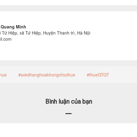
ế Quang Minh
i Tứ Hiệp, xã Tứ Hiệp, Huyện Thanh trì, Hà Nội
il.com
hue
#sxkdhanghoakhongchiuthue
#thueGTGT
Bình luận của bạn