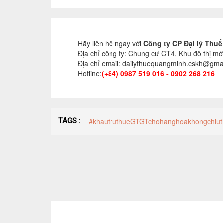
Hãy liên hệ ngay với
Công ty CP Đại lý Thu
Địa chỉ công ty: Chung cư CT4, Khu đô thị mớ
Địa chỉ email: dailythuequangminh.cskh@gma
Hotline:
(+84) 0987 519 016 - 0902 268 216
TAGS :
#khautruthueGTGTchohanghoakhongchiut