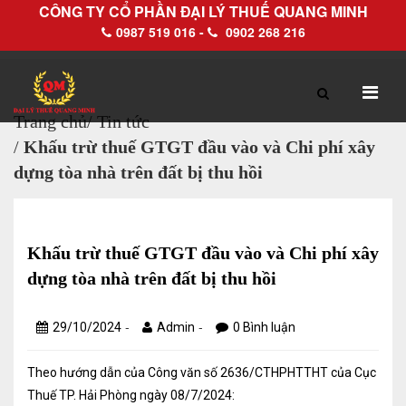
CÔNG TY CỔ PHẦN ĐẠI LÝ THUẾ QUANG MINH
0987 519 016 -
0902 268 216
Trang chủ
/
Tin tức
/
Khấu trừ thuế GTGT đầu vào và Chi phí xây
TRANG CHỦ
GIỚI THIỆU
dựng tòa nhà trên đất bị thu hồi
Hồ sơ pháp lý
Hồ sơ năng lực
Khấu trừ thuế GTGT đầu vào và Chi phí xây
dựng tòa nhà trên đất bị thu hồi
DỊCH VỤ
-
-
29/10/2024
Admin
0 Bình luận
Dịch vụ Đại lý thuế
Theo hướng dẫn của Công văn số 2636/CTHPHTTHT của Cục
Làm thủ tục về thuế trọn gói
Thuế TP. Hải Phòng ngày 08/7/2024: