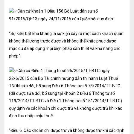
Kiểm soát rủi ro về thuế
Căn cứ khoản 1 Điều 156 Bộ Luật dân sự số
Quyết toán thuế
91/2015/QH13 ngày 24/11/2015 của Quốc hội quy định:
Lập hồ sơ ban đầu
“Sự kiện bất khả kháng là sự kiện xảy ra một cách khách quan
không thể lường trước được và không thể khắc phục được
Tư vấn thuế
mặc dù đã áp dụng mọi biện pháp cần thiết và khả năng cho
Hoàn thuế
phép.”;
Dịch vụ Đại lý thuế khác
Căn cứ Điều 4 Thông tư số 96/2015/TT-BTC ngày
22/6/2015 của Bộ Tài chính hướng dẫn thi hành Luật Thuế
Dịch vụ Kế toán
TNDN sửa đổi, bổ sung Điều 6 Thông tư số 78/2014/TT-BTC
Kế toán thuế
(đã được sửa đổi, bổ sung tại Khoản 2 Điều 6 Thông tư số
119/2014/TT-BTC và Điều 1 Thông tư số 151/2014/TT-BTC)
Giám sát kế toán
quy định về các khoản chi được trừ và không được trừ khi xác
định thu nhập chịu thuế:
Soát xét hồ sơ
Hoàn thiện sổ sách và quyết toán thuế
“Điều 6. Các khoản chi được trừ và không được trừ khi xác định