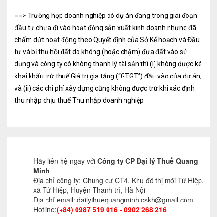
==> Trường hợp doanh nghiệp có dự án đang trong giai đoạn
đầu tư chưa đi vào hoạt động sản xuất kinh doanh nhưng đã
chấm dứt hoạt động theo Quyết định của Sở Kế hoạch và Đầu
tư và bị thụ hồi đất do không (hoặc chậm) đưa đất vào sử
dụng và công ty có không thanh lý tài sản thì (i) không được kê
khai khấu trừ thuế Giá trị gia tăng (“GTGT”) đầu vào của dự án,
và (ii) các chi phí xây dựng cũng không được trừ khi xác định
thu nhập chịu thuế Thu nhập doanh nghiệp
Hãy liên hệ ngay với
Công ty CP Đại lý Thuế Quang
Minh
Địa chỉ công ty: Chung cư CT4, Khu đô thị mới Tứ Hiệp,
xã Tứ Hiệp, Huyện Thanh trì, Hà Nội
Địa chỉ email: dailythuequangminh.cskh@gmail.com
Hotline:
(+84) 0987 519 016 - 0902 268 216