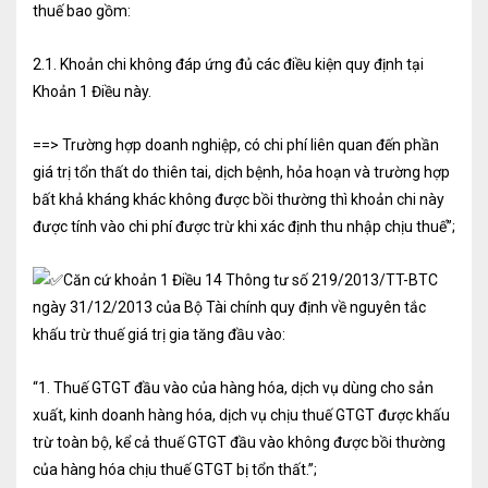
thuế bao gồm:
Dịch vụ Kiểm toán
2.1. Khoản chi không đáp ứng đủ các điều kiện quy định tại
Đào tạo nghề kế toán
Khoản 1 Điều này.
Cho người mới bắt đầu
==> Trường hợp doanh nghiệp, có chi phí liên quan đến phần
Khóa học thuế
giá trị tổn thất do thiên tai, dịch bệnh, hỏa hoạn và trường hợp
bất khả kháng khác không được bồi thường thì khoản chi này
Khóa học kế toán
được tính vào chi phí được trừ khi xác định thu nhập chịu thuế”;
Dịch vụ thẩm định giá
Căn cứ khoản 1 Điều 14 Thông tư số 219/2013/TT-BTC
Thi công, lắp đặt nhôm kính
ngày 31/12/2013 của Bộ Tài chính quy định về nguyên tắc
khấu trừ thuế giá trị gia tăng đầu vào:
TIN TỨC
VĂN BẢN PHÁP LUẬT
TƯ VẤN HỎI ĐÁP
“1. Thuế GTGT đầu vào của hàng hóa, dịch vụ dùng cho sản
xuất, kinh doanh hàng hóa, dịch vụ chịu thuế GTGT được khấu
trừ toàn bộ, kể cả thuế GTGT đầu vào không được bồi thường
TUYỂN DỤNG
LIÊN HỆ
của hàng hóa chịu thuế GTGT bị tổn thất.”;