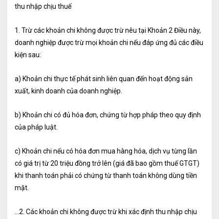
thu nhập chịu thuế
Tư vấn kế toán
1. Trừ các khoản chi không được trừ nêu tại Khoản 2 Điều này,
Tư vấn tổ chức bộ máy kế toán
doanh nghiệp được trừ mọi khoản chi nếu đáp ứng đủ các điều
Cung cấp DV Kế toán trưởng và Kế toán
kiện sau:
viên
a) Khoản chi thực tế phát sinh liên quan đến hoạt động sản
xuất, kinh doanh của doanh nghiệp.
Dịch vụ Doanh nghiệp
Thành lập mới Doanh nghiệp, hộ cá thể
b) Khoản chi có đủ hóa đơn, chứng từ hợp pháp theo quy định
của pháp luật.
Thay đổi Giấy phép Đăng ký Kinh Doanh
Dịch vụ khác
c) Khoản chi nếu có hóa đơn mua hàng hóa, dịch vụ từng lần
có giá trị từ 20 triệu đồng trở lên (giá đã bao gồm thuế GTGT)
Cung cấp chữ ký số
khi thanh toán phải có chứng từ thanh toán không dùng tiền
mặt.
Bảo hiểm Xã hội
Hóa đơn điện tử
…2. Các khoản chi không được trừ khi xác định thu nhập chịu