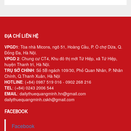
ĐỊA CHỈ LIÊN HỆ
VPGD1
: Tòa nhà Micons, ngõ 51, Hoàng Cầu, P. Ô chợ Dừa, Q.
Đống Đa, Hà Nội.
VPGD 2
: Chung cư CT4, Khu đô thị mới Tứ Hiệp, xã Tứ Hiệp,
huyện Thanh trì, Hà Nội.
TRỤ SỞ CHÍNH
: Số 5B ngách 109/30, Phố Quan Nhân, P. Nhân
Chính, Q.Thanh Xuân, Hà Nội
HOTLINE
: (+84) 0987 519 016 - 0902 268 216
TEL
: (+84) 0243 2006 544
EMAIL
: dailythuequangminh.hn@gmail.com
dailythuequangminh.cskh@gmail.com
FACEBOOK
Facebook