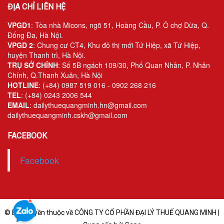
ĐỊA CHỈ LIÊN HỆ
VPGD1
: Tòa nhà Micons, ngõ 51, Hoàng Cầu, P. Ô chợ Dừa, Q.
Đống Đa, Hà Nội.
VPGD 2
: Chung cư CT4, Khu đô thị mới Tứ Hiệp, xã Tứ Hiệp,
huyện Thanh trì, Hà Nội.
TRỤ SỞ CHÍNH
: Số 5B ngách 109/30, Phố Quan Nhân, P. Nhân
Chính, Q.Thanh Xuân, Hà Nội
HOTLINE
: (+84) 0987 519 016 - 0902 268 216
TEL
: (+84) 0243 2006 544
EMAIL
: dailythuequangminh.hn@gmail.com
dailythuequangminh.cskh@gmail.com
FACEBOOK
Facebook
© Bản quyền thuộc về CÔNG TY CỔ PHẦN ĐẠI LÝ THUẾ QUANG MINH |