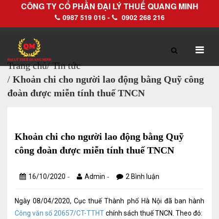
CÔNG TY CỔ PHẦN ĐẠI LÝ THUẾ QUANG MINH
0987 519 016 -
0902 268 216
Trang chủ
/
Tin tức
/
Khoản chi cho người lao động bằng Quỹ công
TRANG CHỦ
GIỚI THIỆU
đoàn được miễn tính thuế TNCN
Hồ sơ pháp lý
Hồ sơ năng lực
Khoản chi cho người lao động bằng Quỹ
công đoàn được miễn tính thuế TNCN
DỊCH VỤ
-
-
16/10/2020
Admin
2 Bình luận
Dịch vụ Đại lý thuế
Ngày 08/04/2020, Cục thuế Thành phố Hà Nội đã ban hành
Làm thủ tục về thuế trọn gói
Công văn số 20657/CT-TTHT
chính sách thuế TNCN. Theo đó: