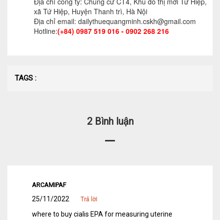
Địa chỉ công ty: Chung cư CT4, Khu đô thị mới Tứ Hiệp,
xã Tứ Hiệp, Huyện Thanh trì, Hà Nội
Tư vấn kế toán
Địa chỉ email: dailythuequangminh.cskh@gmail.com
Hotline:
(+84) 0987 519 016 - 0902 268 216
Tư vấn tổ chức bộ máy kế toán
Cung cấp DV Kế toán trưởng và Kế toán
viên
TAGS :
Dịch vụ Doanh nghiệp
Thành lập mới Doanh nghiệp, hộ cá thể
2 Bình luận
Thay đổi Giấy phép Đăng ký Kinh Doanh
Dịch vụ khác
Cung cấp chữ ký số
ARCAMIPAF
Bảo hiểm Xã hội
25/11/2022
Trả lời
Hóa đơn điện tử
where to buy cialis EPA for measuring uterine