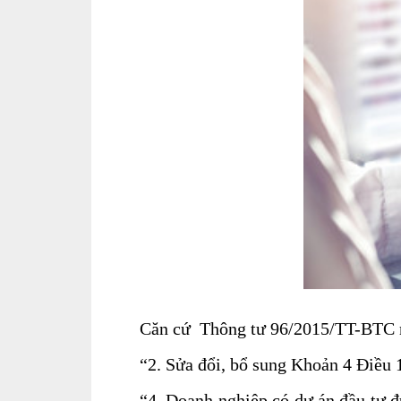
Căn cứ Thông tư 96/2015/TT-BTC n
“2. Sửa đổi, bổ sung Khoản 4 Điều
“4. Doanh nghiệp có dự án đầu tư đ