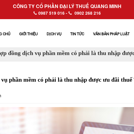
CÔNG TY CỔ PHẦN ĐẠI LÝ THUẾ QUANG MINH
0987 519 016 -
0902 268 216
G CHỦ
GIỚI THIỆU
DỊCH VỤ
TIN TỨC
VĂN BẢN PHÁP LUẬT
ợp đồng dịch vụ phần mềm có phải là thu nhập đượ
 vụ phần mềm có phải là thu nhập được ưu đãi thu
n