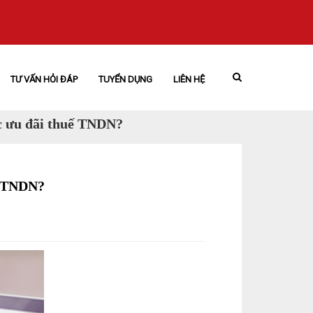
TƯ VẤN HỎI ĐÁP
TUYỂN DỤNG
LIÊN HỆ
c ưu đãi thuế TNDN?
ế TNDN?