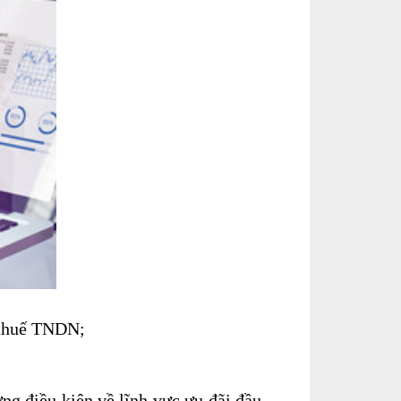
 thuế TNDN;
ng điều kiện về lĩnh vực ưu đãi đầu