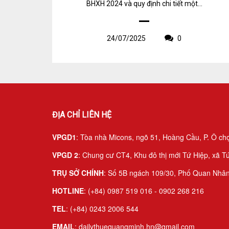
BHXH 2024 và quy định chi tiết một...
24/07/2025
0
ĐỊA CHỈ LIÊN HỆ
VPGD1
: Tòa nhà Micons, ngõ 51, Hoàng Cầu, P. Ô ch
VPGD 2
: Chung cư CT4, Khu đô thị mới Tứ Hiệp, xã Tứ
TRỤ SỞ CHÍNH
: Số 5B ngách 109/30, Phố Quan Nhân
HOTLINE
: (+84) 0987 519 016 - 0902 268 216
TEL
: (+84) 0243 2006 544
EMAIL
: dailythuequangminh.hn@gmail.com