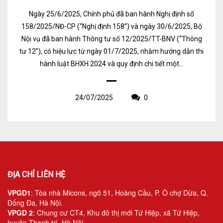
Ngày 25/6/2025, Chính phủ đã ban hành Nghị định số
158/2025/NĐ-CP (“Nghị định 158”) và ngày 30/6/2025, Bộ
Nội vụ đã ban hành Thông tư số 12/2025/TT-BNV (“Thông
tư 12”), có hiệu lực từ ngày 01/7/2025, nhằm hướng dẫn thi
hành luật BHXH 2024 và quy định chi tiết một...
24/07/2025
0
ĐỊA CHỈ LIÊN HỆ
VPGD1
: Tòa nhà Micons, ngõ 51, Hoàng Cầu, P. Ô chợ Dừa, Q.
Đống Đa, Hà Nội.
VPGD 2
: Chung cư CT4, Khu đô thị mới Tứ Hiệp, xã Tứ Hiệp,
huyện Thanh trì, Hà Nội.