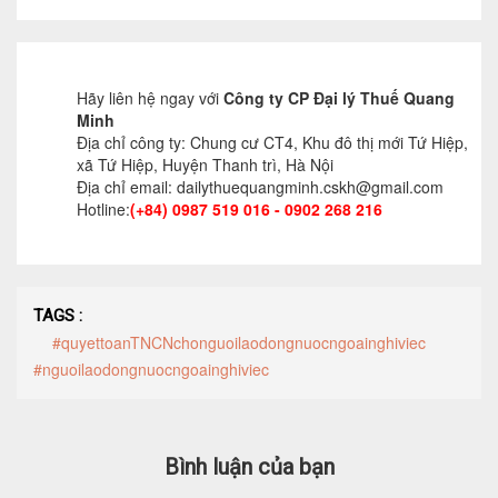
Tư vấn kế toán
Tư vấn tổ chức bộ máy kế toán
Hãy liên hệ ngay với
Công ty CP Đại lý Thuế Quang
Cung cấp DV Kế toán trưởng và Kế toán
Minh
Địa chỉ công ty: Chung cư CT4, Khu đô thị mới Tứ Hiệp,
viên
xã Tứ Hiệp, Huyện Thanh trì, Hà Nội
Địa chỉ email: dailythuequangminh.cskh@gmail.com
Dịch vụ Doanh nghiệp
Hotline:
(+84) 0987 519 016 - 0902 268 216
Thành lập mới Doanh nghiệp, hộ cá thể
Thay đổi Giấy phép Đăng ký Kinh Doanh
TAGS :
#quyettoanTNCNchonguoilaodongnuocngoainghiviec
Dịch vụ khác
#nguoilaodongnuocngoainghiviec
Cung cấp chữ ký số
Bảo hiểm Xã hội
Bình luận của bạn
Hóa đơn điện tử