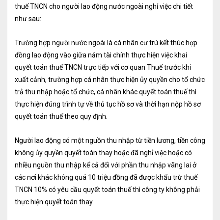
thuế TNCN cho người lao động nước ngoài nghỉ việc chi tiết
Kiểm soát rủi ro về thuế
như sau:
Quyết toán thuế
Trường hợp người nước ngoài là cá nhân cư trú kết thúc hợp
Lập hồ sơ ban đầu
đồng lao động vào giữa năm tài chính thực hiện việc khai
quyết toán thuế TNCN trực tiếp với cơ quan Thuế trước khi
Tư vấn thuế
xuất cảnh, trường hợp cá nhân thực hiện ủy quyền cho tổ chức
Hoàn thuế
trả thu nhập hoặc tổ chức, cá nhân khác quyết toán thuế thì
thực hiện đúng trình tự về thủ tục hồ sơ và thời hạn nộp hồ sơ
Dịch vụ Đại lý thuế khác
quyết toán thuế theo quy định.
Dịch vụ Kế toán
Người lao động có một nguồn thu nhập từ tiền lương, tiền công
Kế toán thuế
không ủy quyền quyết toán thay hoặc đã nghỉ việc hoặc có
nhiều nguồn thu nhập kể cả đối với phần thu nhập vãng lai ở
Giám sát kế toán
các nơi khác không quá 10 triệu đồng đã được khấu trừ thuế
TNCN 10% có yêu cầu quyết toán thuế thì công ty không phải
Soát xét hồ sơ
thực hiện quyết toán thay.
Hoàn thiện sổ sách và quyết toán thuế