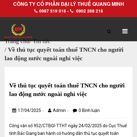
CÔNG TY CỔ PHẦN ĐẠI LÝ THUẾ QUANG MINH
0987 519 016 -
0902 268 216
Trang chủ
/
Tin tức
/
Về thủ tục quyết toán thuế TNCN cho người
TRANG CHỦ
GIỚI THIỆU
lao động nước ngoài nghỉ việc
Hồ sơ pháp lý
Hồ sơ năng lực
Về thủ tục quyết toán thuế TNCN cho người
lao động nước ngoài nghỉ việc
DỊCH VỤ
-
-
17/04/2025
Admin
0 Bình luận
Dịch vụ Đại lý thuế
Công văn số 952/CTBGI-TTHT ngày 24/02/2025 do Cục Thuế
Làm thủ tục về thuế trọn gói
tỉnh Bắc Giang ban hành có hướng dẫn thủ tục quyết toán