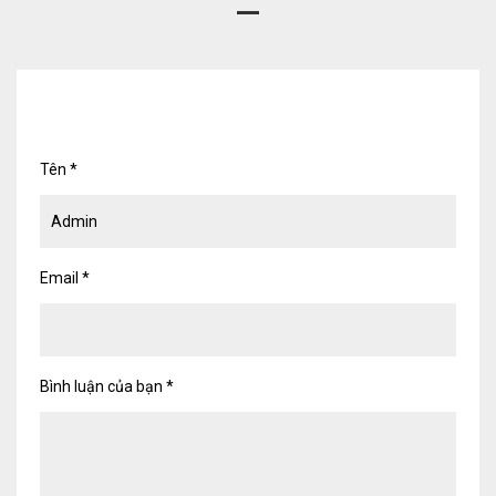
Dịch vụ Kiểm toán
Đào tạo nghề kế toán
Cho người mới bắt đầu
Khóa học thuế
Tên
*
Khóa học kế toán
Dịch vụ thẩm định giá
Email
*
Thi công, lắp đặt nhôm kính
Bình luận của bạn
*
TIN TỨC
VĂN BẢN PHÁP LUẬT
TƯ VẤN HỎI ĐÁP
TUYỂN DỤNG
LIÊN HỆ