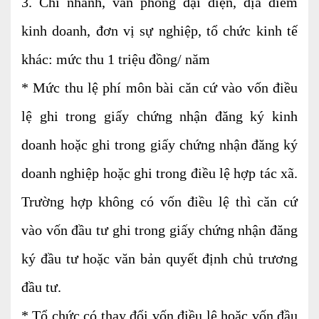
3. Chi nhánh, văn phòng đại diện, địa điểm
Tư vấn kế toán
kinh doanh, đơn vị sự nghiệp, tổ chức kinh tế
Tư vấn tổ chức bộ máy kế toán
khác: mức thu 1 triệu đồng/ năm
Cung cấp DV Kế toán trưởng và Kế toán
* Mức thu lệ phí môn bài căn cứ vào vốn điều
viên
lệ ghi trong giấy chứng nhận đăng ký kinh
Dịch vụ Doanh nghiệp
doanh hoặc ghi trong giấy chứng nhận đăng ký
Thành lập mới Doanh nghiệp, hộ cá thể
doanh nghiệp hoặc ghi trong điều lệ hợp tác xã.
Thay đổi Giấy phép Đăng ký Kinh Doanh
Trường hợp không có vốn điều lệ thì căn cứ
Dịch vụ khác
vào vốn đầu tư ghi trong giấy chứng nhận đăng
Cung cấp chữ ký số
ký đầu tư hoặc văn bản quyết định chủ trương
Bảo hiểm Xã hội
đầu tư.
Hóa đơn điện tử
* Tổ chức có thay đổi vốn điều lệ hoặc vốn đầu