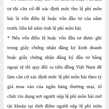
Dịch vụ Kiểm toán
tư thì căn cứ để xác định mức thu lệ phí môn
Đào tạo nghề kế toán
bài là vốn điều lệ hoặc vốn đầu tư của năm
Cho người mới bắt đầu
trước liền kề năm tính lệ phí môn bài.
Khóa học thuế
* Nếu vốn điều lệ hoặc vốn đầu tư được ghi
Khóa học kế toán
trong giấy chứng nhận đăng ký kinh doanh
Dịch vụ thẩm định giá
hoặc giấy chứng nhận đăng ký đầu tư bằng
Thi công, lắp đặt nhôm kính
ngoại tệ thì quy đổi ra tiền đồng Việt Nam để
làm căn cứ xác định mức lệ phí môn bài theo tỷ
giá mua vào của ngân hàng thương mại, tổ
TIN TỨC
VĂN BẢN PHÁP LUẬT
TƯ VẤN HỎI ĐÁP
chức tín dụng nơi người nộp lệ phí môn bài mở
TUYỂN DỤNG
LIÊN HỆ
tài khoản tại thời điểm người nộp lệ phí môn