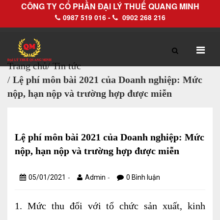
CÔNG TY CỔ PHẦN ĐẠI LÝ THUẾ QUANG MINH
0987 519 016 -
0902 268 216
Trang chủ
/
Tin tức
/
Lệ phí môn bài 2021 của Doanh nghiệp: Mức
TRANG CHỦ
GIỚI THIỆU
nộp, hạn nộp và trường hợp được miễn
Hồ sơ pháp lý
Hồ sơ năng lực
Lệ phí môn bài 2021 của Doanh nghiệp: Mức
nộp, hạn nộp và trường hợp được miễn
DỊCH VỤ
-
-
05/01/2021
Admin
0 Bình luận
Dịch vụ Đại lý thuế
1. Mức thu đối với tổ chức sản xuất, kinh
Làm thủ tục về thuế trọn gói