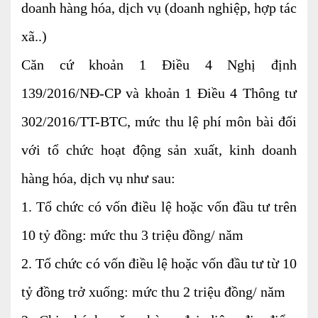
doanh hàng hóa, dịch vụ (doanh nghiệp, hợp tác
Kiểm soát rủi ro về thuế
xã..)
Quyết toán thuế
Căn cứ khoản 1 Điều 4 Nghị định
Lập hồ sơ ban đầu
139/2016/NĐ-CP và khoản 1 Điều 4 Thông tư
Tư vấn thuế
302/2016/TT-BTC, mức thu lệ phí môn bài đối
Hoàn thuế
với tổ chức hoạt động sản xuất, kinh doanh
Dịch vụ Đại lý thuế khác
hàng hóa, dịch vụ như sau:
Dịch vụ Kế toán
1. Tổ chức có vốn điều lệ hoặc vốn đầu tư trên
Kế toán thuế
10 tỷ đồng: mức thu 3 triệu đồng/ năm
Giám sát kế toán
2. Tổ chức có vốn điều lệ hoặc vốn đầu tư từ 10
Soát xét hồ sơ
tỷ đồng trở xuống: mức thu 2 triệu đồng/ năm
Hoàn thiện sổ sách và quyết toán thuế