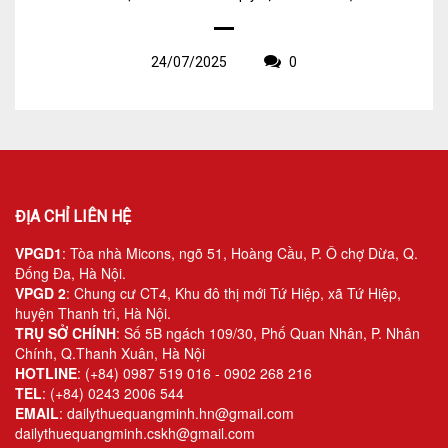
24/07/2025
0
ĐỊA CHỈ LIÊN HỆ
VPGD1
: Tòa nhà Micons, ngõ 51, Hoàng Cầu, P. Ô chợ Dừa, Q.
Đống Đa, Hà Nội.
VPGD 2
: Chung cư CT4, Khu đô thị mới Tứ Hiệp, xã Tứ Hiệp,
huyện Thanh trì, Hà Nội.
TRỤ SỞ CHÍNH
: Số 5B ngách 109/30, Phố Quan Nhân, P. Nhân
Chính, Q.Thanh Xuân, Hà Nội
HOTLINE
: (+84) 0987 519 016 - 0902 268 216
TEL
: (+84) 0243 2006 544
EMAIL
: dailythuequangminh.hn@gmail.com
dailythuequangminh.cskh@gmail.com