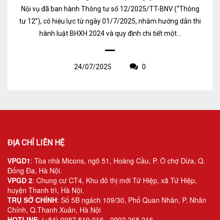
Nội vụ đã ban hành Thông tư số 12/2025/TT-BNV (“Thông
tư 12”), có hiệu lực từ ngày 01/7/2025, nhằm hướng dẫn thi
hành luật BHXH 2024 và quy định chi tiết một...
24/07/2025
0
ĐỊA CHỈ LIÊN HỆ
VPGD1
: Tòa nhà Micons, ngõ 51, Hoàng Cầu, P. Ô chợ Dừa, Q.
Đống Đa, Hà Nội.
VPGD 2
: Chung cư CT4, Khu đô thị mới Tứ Hiệp, xã Tứ Hiệp,
huyện Thanh trì, Hà Nội.
TRỤ SỞ CHÍNH
: Số 5B ngách 109/30, Phố Quan Nhân, P. Nhân
Chính, Q.Thanh Xuân, Hà Nội
HOTLINE
: (+84) 0987 519 016 - 0902 268 216