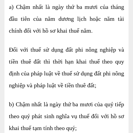
a) Chậm nhất là ngày thứ ba mươi của tháng
Tư vấn kế toán
đầu tiên của năm dương lịch hoặc năm tài
Tư vấn tổ chức bộ máy kế toán
chính đối với hồ sơ khai thuế năm.
Cung cấp DV Kế toán trưởng và Kế toán
viên
Đối với thuế sử dụng đất phi nông nghiệp và
Dịch vụ Doanh nghiệp
tiền thuê đất thì thời hạn khai thuế theo quy
Thành lập mới Doanh nghiệp, hộ cá thể
định của pháp luật về thuế sử dụng đất phi nông
Thay đổi Giấy phép Đăng ký Kinh Doanh
nghiệp và pháp luật về tiền thuê đất;
Dịch vụ khác
b) Chậm nhất là ngày thứ ba mươi của quý tiếp
Cung cấp chữ ký số
theo quý phát sinh nghĩa vụ thuế đối với hồ sơ
Bảo hiểm Xã hội
khai thuế tạm tính theo quý;
Hóa đơn điện tử