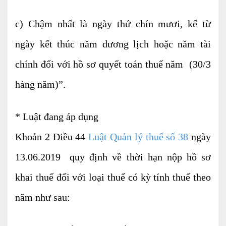
Dịch vụ Kiểm toán
c) Chậm nhất là ngày thứ chín mươi, kể từ
Đào tạo nghề kế toán
ngày kết thúc năm dương lịch hoặc năm tài
Cho người mới bắt đầu
chính đối với hồ sơ quyết toán thuế năm (30/3
Khóa học thuế
hàng năm)”.
Khóa học kế toán
Dịch vụ thẩm định giá
* Luật đang áp dụng
Khoản 2 Điều 44
Thi công, lắp đặt nhôm kính
Luật Quản lý thuế số 38
ngày
13.06.2019 quy định về thời hạn nộp hồ sơ
khai thuế đối với loại thuế có kỳ tính thuế theo
TIN TỨC
VĂN BẢN PHÁP LUẬT
TƯ VẤN HỎI ĐÁP
năm như sau:
TUYỂN DỤNG
LIÊN HỆ