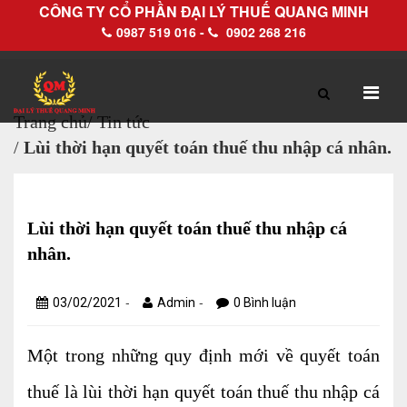
CÔNG TY CỔ PHẦN ĐẠI LÝ THUẾ QUANG MINH
0987 519 016 -
0902 268 216
Trang chủ
/
Tin tức
/
Lùi thời hạn quyết toán thuế thu nhập cá nhân.
TRANG CHỦ
GIỚI THIỆU
Hồ sơ pháp lý
Lùi thời hạn quyết toán thuế thu nhập cá
Hồ sơ năng lực
nhân.
-
-
03/02/2021
Admin
0 Bình luận
DỊCH VỤ
Một trong những quy định mới về quyết toán
Dịch vụ Đại lý thuế
thuế là lùi thời hạn quyết toán thuế thu nhập cá
Làm thủ tục về thuế trọn gói