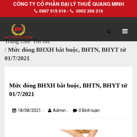
CÔNG TY CỔ PHẦN ĐẠI LÝ THUẾ QUANG MINH
0987 519 016 -
0902 268 216
Trang chủ
/
Tin tức
/
Mức đóng BHXH bắt buộc, BHTN, BHYT từ
TRANG CHỦ
GIỚI THIỆU
01/7/2021
Hồ sơ pháp lý
Hồ sơ năng lực
Mức đóng BHXH bắt buộc, BHTN, BHYT từ
01/7/2021
DỊCH VỤ
-
-
18/08/2021
Admin
0 Bình luận
Dịch vụ Đại lý thuế
Làm thủ tục về thuế trọn gói