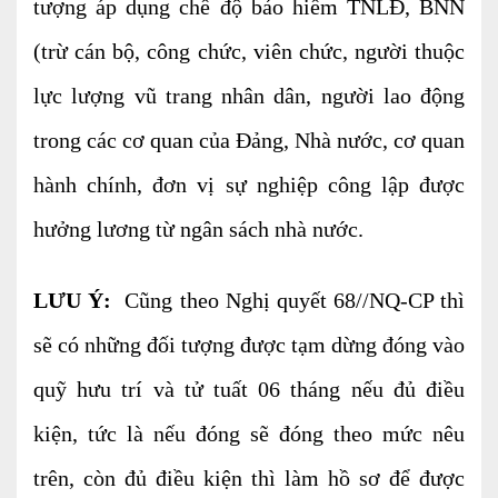
tượng áp dụng chế độ bảo hiểm TNLĐ, BNN
Tư vấn kế toán
(trừ cán bộ, công chức, viên chức, người thuộc
Tư vấn tổ chức bộ máy kế toán
lực lượng vũ trang nhân dân, người lao động
Cung cấp DV Kế toán trưởng và Kế toán
trong các cơ quan của Đảng, Nhà nước, cơ quan
viên
hành chính, đơn vị sự nghiệp công lập được
Dịch vụ Doanh nghiệp
hưởng lương từ ngân sách nhà nước.
Thành lập mới Doanh nghiệp, hộ cá thể
LƯU Ý:
Thay đổi Giấy phép Đăng ký Kinh Doanh
Cũng theo Nghị quyết 68//NQ-CP thì
sẽ có những đối tượng được tạm dừng đóng vào
Dịch vụ khác
quỹ hưu trí và tử tuất 06 tháng nếu đủ điều
Cung cấp chữ ký số
kiện, tức là nếu đóng sẽ đóng theo mức nêu
Bảo hiểm Xã hội
trên, còn đủ điều kiện thì làm hồ sơ để được
Hóa đơn điện tử