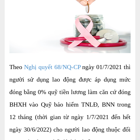
Kiểm soát rủi ro về thuế
Quyết toán thuế
Lập hồ sơ ban đầu
Tư vấn thuế
Hoàn thuế
Theo
Nghị quyết 68/NQ-CP
ngày 01/7/2021 thì
Dịch vụ Đại lý thuế khác
người sử dụng lao động được áp dụng mức
Dịch vụ Kế toán
đóng bằng 0% quỹ tiền lương làm căn cứ đóng
Kế toán thuế
BHXH vào Quỹ bảo hiểm TNLĐ, BNN trong
Giám sát kế toán
12 tháng (thời gian từ ngày 1/7/2021 đến hết
Soát xét hồ sơ
ngày 30/6/2022) cho người lao động thuộc đối
Hoàn thiện sổ sách và quyết toán thuế