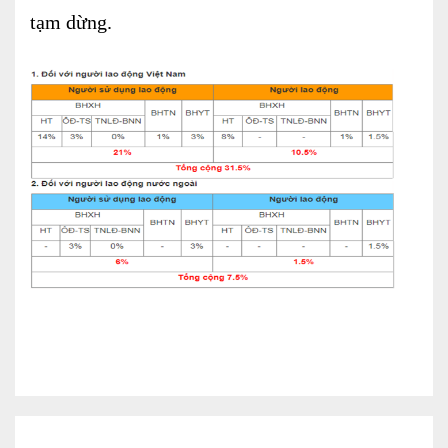
tạm dừng.
Dịch vụ Kiểm toán
Đào tạo nghề kế toán
Cho người mới bắt đầu
Khóa học thuế
Khóa học kế toán
Dịch vụ thẩm định giá
Thi công, lắp đặt nhôm kính
TIN TỨC
VĂN BẢN PHÁP LUẬT
TƯ VẤN HỎI ĐÁP
TUYỂN DỤNG
LIÊN HỆ