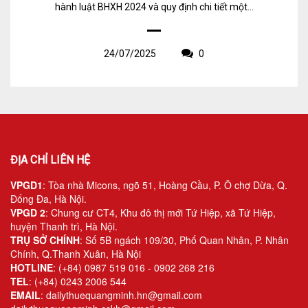
hành luật BHXH 2024 và quy định chi tiết một...
24/07/2025
0
ĐỊA CHỈ LIÊN HỆ
VPGD1
: Tòa nhà Micons, ngõ 51, Hoàng Cầu, P. Ô chợ Dừa, Q.
Đống Đa, Hà Nội.
VPGD 2
: Chung cư CT4, Khu đô thị mới Tứ Hiệp, xã Tứ Hiệp,
huyện Thanh trì, Hà Nội.
TRỤ SỞ CHÍNH
: Số 5B ngách 109/30, Phố Quan Nhân, P. Nhân
Chính, Q.Thanh Xuân, Hà Nội
HOTLINE
: (+84) 0987 519 016 - 0902 268 216
TEL
: (+84) 0243 2006 544
EMAIL
: dailythuequangminh.hn@gmail.com