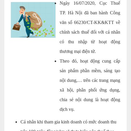
Ngày 16/07/2020, Cục Thuế
Kiểm soát rủi ro về thuế
TP. Hà Nội đã ban hành Công
Quyết toán thuế
văn số 66230/CT-KK&KTT về
Lập hồ sơ ban đầu
chính sách thuế đối với cá nhân
có thu nhập từ hoạt động
Tư vấn thuế
thương mại điện tử.
Hoàn thuế
Theo đó, hoạt động cung cấp
Dịch vụ Đại lý thuế khác
sản phẩm phần mềm, sáng tạo
Dịch vụ Kế toán
nội dung,… trên các trang mạng
Kế toán thuế
xã hội, phân phối ứng dụng,
chia sẻ nội dung là hoạt động
Giám sát kế toán
dịch vụ.
Soát xét hồ sơ
Cá nhân khi tham gia kinh doanh có mức doanh thu
Hoàn thiện sổ sách và quyết toán thuế