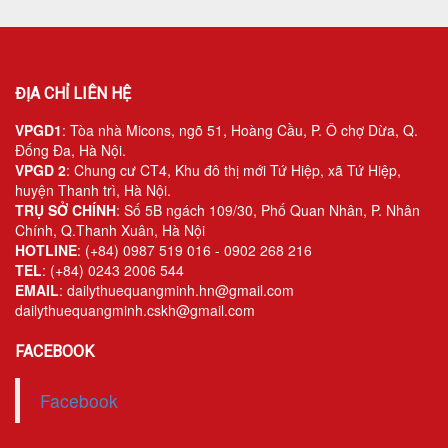
ĐỊA CHỈ LIÊN HỆ
VPGD1
: Tòa nhà Micons, ngõ 51, Hoàng Cầu, P. Ô chợ Dừa, Q.
Đống Đa, Hà Nội.
VPGD 2
: Chung cư CT4, Khu đô thị mới Tứ Hiệp, xã Tứ Hiệp,
huyện Thanh trì, Hà Nội.
TRỤ SỞ CHÍNH
: Số 5B ngách 109/30, Phố Quan Nhân, P. Nhân
Chính, Q.Thanh Xuân, Hà Nội
HOTLINE
: (+84) 0987 519 016 - 0902 268 216
TEL
: (+84) 0243 2006 544
EMAIL
: dailythuequangminh.hn@gmail.com
dailythuequangminh.cskh@gmail.com
FACEBOOK
Facebook