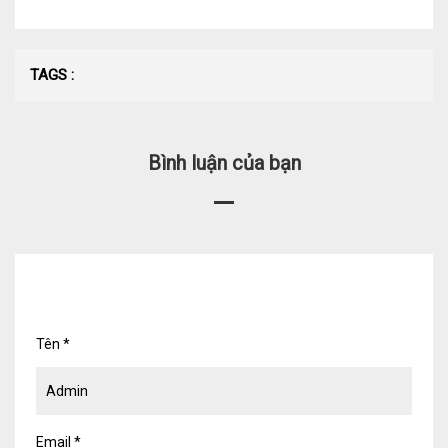
Dịch vụ Kiểm toán
Đào tạo nghề kế toán
TAGS :
Cho người mới bắt đầu
Khóa học thuế
Bình luận của bạn
Khóa học kế toán
Dịch vụ thẩm định giá
Thi công, lắp đặt nhôm kính
Tên
*
TIN TỨC
VĂN BẢN PHÁP LUẬT
TƯ VẤN HỎI ĐÁP
TUYỂN DỤNG
LIÊN HỆ
Email
*