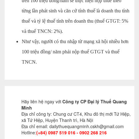
trên 100 triệu đồng/năm sẽ thực hiện nộp thuế theo
Tư vấn kế toán
từng lần phát sinh và căn cứ tính thuế là doanh thu tính
Tư vấn tổ chức bộ máy kế toán
thuế và tỷ lệ thuế tính trên doanh thu (thuế GTGT: 5%
và thuế TNCN: 2%).
Cung cấp DV Kế toán trưởng và Kế toán
Như vậy, người có thu nhập từ mạng xã hội nhiều hơn
viên
100 triệu đồng/ năm phải nộp thuế GTGT và thuế
Dịch vụ Doanh nghiệp
TNCN.
Thành lập mới Doanh nghiệp, hộ cá thể
Thay đổi Giấy phép Đăng ký Kinh Doanh
Dịch vụ khác
Hãy liên hệ ngay với
Công ty CP Đại lý Thuế Quang
Minh
Cung cấp chữ ký số
Địa chỉ công ty: Chung cư CT4, Khu đô thị mới Tứ Hiệp,
xã Tứ Hiệp, Huyện Thanh trì, Hà Nội
Bảo hiểm Xã hội
Địa chỉ email: dailythuequangminh.cskh@gmail.com
Hotline:
(+84) 0987 519 016 - 0902 268 216
Hóa đơn điện tử