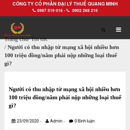
CÔNG TY CỔ PHẦN ĐẠI LÝ THUẾ QUANG MINH
0987 519 016 -
0902 268 216
Trang chủ
/
Tin tức
/
Người có thu nhập từ mạng xã hội nhiều hơn
TRANG CHỦ
GIỚI THIỆU
100 triệu đồng/năm phải nộp những loại thuế
gì?
Hồ sơ pháp lý
Hồ sơ năng lực
Người có thu nhập từ mạng xã hội nhiều hơn
100 triệu đồng/năm phải nộp những loại thuế
DỊCH VỤ
gì?
Dịch vụ Đại lý thuế
-
-
23/09/2020
Admin
0 Bình luận
Làm thủ tục về thuế trọn gói