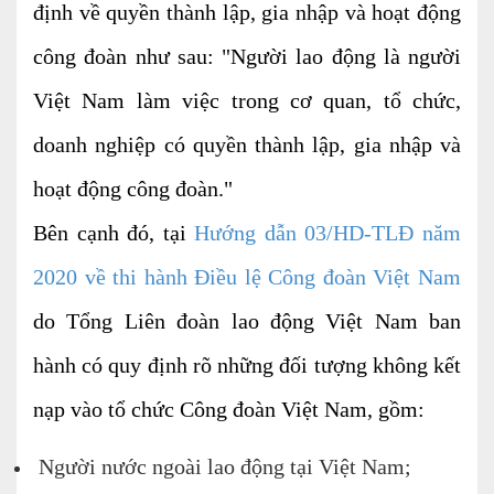
định về quyền thành lập, gia nhập và hoạt động
Kiểm soát rủi ro về thuế
công đoàn như sau: "Người lao động là người
Quyết toán thuế
Việt Nam làm việc trong cơ quan, tổ chức,
Lập hồ sơ ban đầu
doanh nghiệp có quyền thành lập, gia nhập và
Tư vấn thuế
hoạt động công đoàn."
Hoàn thuế
Bên cạnh đó, tại
Hướng dẫn 03/HD-TLĐ năm
Dịch vụ Đại lý thuế khác
2020 về thi hành Điều lệ Công đoàn Việt Nam
Dịch vụ Kế toán
do Tổng Liên đoàn lao động Việt Nam ban
Kế toán thuế
hành có quy định rõ những đối tượng không kết
Giám sát kế toán
nạp vào tổ chức Công đoàn Việt Nam, gồm:
Soát xét hồ sơ
Người nước ngoài lao động tại Việt Nam;
Hoàn thiện sổ sách và quyết toán thuế