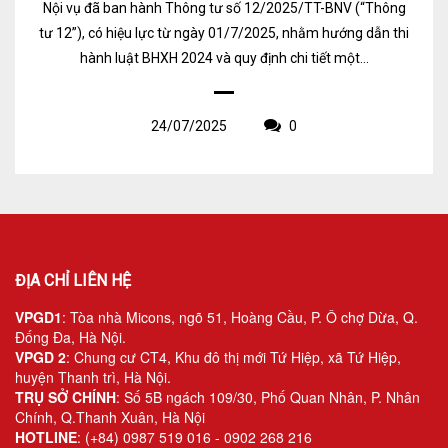
Nội vụ đã ban hành Thông tư số 12/2025/TT-BNV (“Thông
tư 12”), có hiệu lực từ ngày 01/7/2025, nhằm hướng dẫn thi
hành luật BHXH 2024 và quy định chi tiết một...
24/07/2025
0
ĐỊA CHỈ LIÊN HỆ
VPGD1
: Tòa nhà Micons, ngõ 51, Hoàng Cầu, P. Ô chợ Dừa, Q.
Đống Đa, Hà Nội.
VPGD 2
: Chung cư CT4, Khu đô thị mới Tứ Hiệp, xã Tứ Hiệp,
huyện Thanh trì, Hà Nội.
TRỤ SỞ CHÍNH
: Số 5B ngách 109/30, Phố Quan Nhân, P. Nhân
Chính, Q.Thanh Xuân, Hà Nội
HOTLINE
: (+84) 0987 519 016 - 0902 268 216