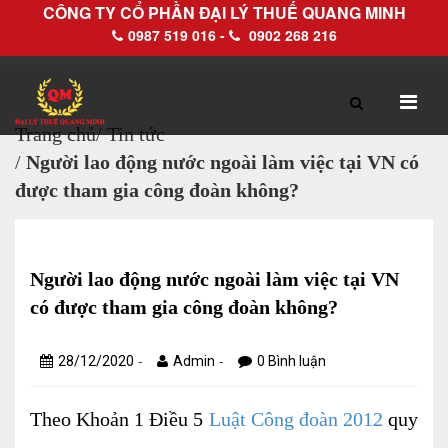
CÔNG TY CỔ PHẦN ĐẠI LÝ THUẾ QUANG MINH
0987 519 016 -
0902 268 216
Trang chủ
/
Tin tức
/
Người lao động nước ngoài làm việc tại VN có
TRANG CHỦ
GIỚI THIỆU
được tham gia công đoàn không?
Hồ sơ pháp lý
Hồ sơ năng lực
Người lao động nước ngoài làm việc tại VN
có được tham gia công đoàn không?
DỊCH VỤ
-
-
28/12/2020
Admin
0 Bình luận
Dịch vụ Đại lý thuế
Theo Khoản 1 Điều 5
Luật Công đoàn 2012
quy
Làm thủ tục về thuế trọn gói