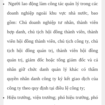
Người lao động làm công tác quản lý trong các
Tư vấn kế toán
doanh nghiệp ngoài khu vực nhà nước, bao
Tư vấn tổ chức bộ máy kế toán
gồm: Chủ doanh nghiệp tư nhân, thành viên
Cung cấp DV Kế toán trưởng và Kế toán
hợp danh, chủ tịch hội đồng thành viên, thành
viên
viên hội đồng thành viên, chủ tịch công ty, chủ
Dịch vụ Doanh nghiệp
tịch hội đồng quản trị, thành viên hội đồng
Thành lập mới Doanh nghiệp, hộ cá thể
quản trị, giám đốc hoặc tổng giám đốc và cá
Thay đổi Giấy phép Đăng ký Kinh Doanh
nhân giữ chức danh quản lý khác có thẩm
Dịch vụ khác
quyền nhân danh công ty ký kết giao dịch của
Cung cấp chữ ký số
công ty theo quy định tại điều lệ công ty;
Bảo hiểm Xã hội
Hiệu trưởng, viện trưởng; phó hiệu trưởng, phó
Hóa đơn điện tử