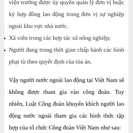
viện trưởng được ủy quyền quản lý đơn vị hoặc
Dịch vụ Kiểm toán
ký hợp đồng lao động trong đơn vị sự nghiệp
Đào tạo nghề kế toán
ngoài khu vực nhà nước.
Cho người mới bắt đầu
Xã viên trong các hợp tác xã nông nghiệp;
Khóa học thuế
Người đang trong thời gian chấp hành các hình
Khóa học kế toán
phạt tù theo quyết định của tòa án.
Dịch vụ thẩm định giá
Vậy người nước ngoài lao động tại Việt Nam sẽ
Thi công, lắp đặt nhôm kính
không được tham gia vào công đoàn. Tuy
nhiên, Luật Công đoàn khuyến khích người lao
TIN TỨC
VĂN BẢN PHÁP LUẬT
TƯ VẤN HỎI ĐÁP
động nước ngoài tham gia các hình thức tập
hợp của tổ chức Công đoàn Việt Nam như sau:
TUYỂN DỤNG
LIÊN HỆ