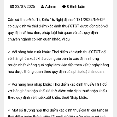
Kiểm soát rủi ro về thuế
-
-
23/07/2025
Admin
0 Bình luận
Quyết toán thuế
Căn cứ theo Điều 15, Điều 16, Nghị định số 181/2025/NĐ-CP
có quy định về thời điểm xác định thuế GTGT được đồng bộ với
Lập hồ sơ ban đầu
quy định về hóa đơn, pháp luật hải quan và các quy định
Tư vấn thuế
chuyên ngành có liên quan khác. Ví dụ:
Hoàn thuế
✓ Với hàng hóa xuất khẩu: Thời điểm xác định thuế GTGT đối
với hàng hóa xuất khẩu do người bán tự xác định, nhưng
Dịch vụ Đại lý thuế khác
muộn nhất không quá ngày làm việc tiếp theo kể từ ngày hàng
Dịch vụ Kế toán
hóa được thông quan theo quy định của pháp luật hải quan;
Kế toán thuế
✓ Với hàng hóa nhập khẩu: Thời điểm xác định thuế GTGT đối
với hàng hóa nhập khẩu là thời điểm xác định thuế nhập khẩu
Giám sát kế toán
theo quy định về thuế Xuất khẩu, thuế Nhập khẩu;
Soát xét hồ sơ
✓ Một số trường hợp thời điểm xác định thuế giá trị gia tăng là
Hoàn thiện sổ sách và quyết toán thuế
thời điểm hoàn thành việc đối soát dữ liệu giữa các cơ sở kinh