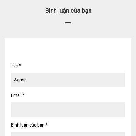
Dịch vụ Kiểm toán
Bình luận của bạn
Đào tạo nghề kế toán
Cho người mới bắt đầu
Khóa học thuế
Khóa học kế toán
Tên
*
Dịch vụ thẩm định giá
Thi công, lắp đặt nhôm kính
Email
*
TIN TỨC
VĂN BẢN PHÁP LUẬT
TƯ VẤN HỎI ĐÁP
Bình luận của bạn
*
TUYỂN DỤNG
LIÊN HỆ