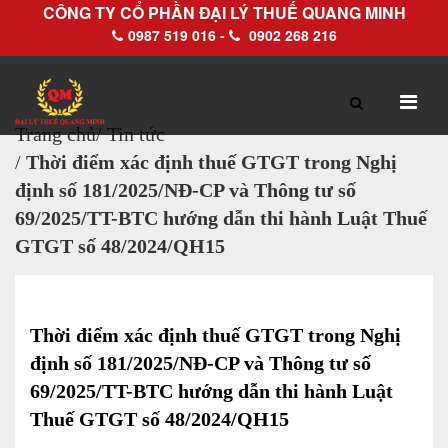
CÔNG TY CỔ PHẦN ĐẠI LÝ THUẾ QUANG MINH
0987 519 016 -
0902 268 216
Trang chủ
/
Tin tức
/
Thời điểm xác định thuế GTGT trong Nghị
TRANG CHỦ
GIỚI THIỆU
định số 181/2025/NĐ-CP và Thông tư số
69/2025/TT-BTC hướng dẫn thi hành Luật Thuế
Hồ sơ pháp lý
GTGT số 48/2024/QH15
Hồ sơ năng lực
Thời điểm xác định thuế GTGT trong Nghị
DỊCH VỤ
định số 181/2025/NĐ-CP và Thông tư số
69/2025/TT-BTC hướng dẫn thi hành Luật
Dịch vụ Đại lý thuế
Thuế GTGT số 48/2024/QH15
Làm thủ tục về thuế trọn gói