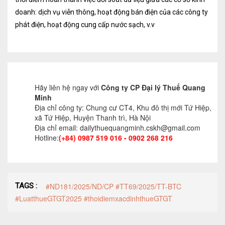
Tư vấn kế toán
doanh: dịch vụ viễn thông, hoạt động bán điện của các công ty
phát điện, hoạt động cung cấp nước sạch, v.v
Tư vấn tổ chức bộ máy kế toán
Cung cấp DV Kế toán trưởng và Kế toán
viên
Hãy liên hệ ngay với
Công ty CP Đại lý Thuế Quang
Dịch vụ Doanh nghiệp
Minh
Địa chỉ công ty: Chung cư CT4, Khu đô thị mới Tứ Hiệp,
Thành lập mới Doanh nghiệp, hộ cá thể
xã Tứ Hiệp, Huyện Thanh trì, Hà Nội
Địa chỉ email: dailythuequangminh.cskh@gmail.com
Thay đổi Giấy phép Đăng ký Kinh Doanh
Hotline:
(+84) 0987 519 016 - 0902 268 216
Dịch vụ khác
Cung cấp chữ ký số
TAGS :
#ND181/2025/ND/CP #TT69/2025/TT-BTC
Bảo hiểm Xã hội
#LuatthueGTGT2025 #thoidiemxacdinhthueGTGT
Hóa đơn điện tử