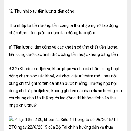
Kiểm soát rủi ro về thuế
“2. Thu nhập từ tiền lương, tiền công
Quyết toán thuế
Thu nhập từ tiền lương, tiền công là thu nhập người lao động
Lập hồ sơ ban đầu
nhận được từ người sử dụng lao động, bao gồm:
Tư vấn thuế
a) Tiền lương, tiền công và các khoản có tính chất tiền lương,
Hoàn thuế
tiền công dưới các hình thức bằng tiền hoặc không bằng tiền.
Dịch vụ Đại lý thuế khác
đ.3.2) Khoản chi dịch vụ khác phục vụ cho cá nhân trong hoạt
động chăm sóc sức khoẻ, vui chơi, giải trí thẩm mỹ... nếu nội
Dịch vụ Kế toán
dung chi trả ghi rõ tên cá nhân được hưởng. Trường hợp nội
Kế toán thuế
dung chi trả phí dịch vụ không ghi tên cá nhân được hưởng mà
chi chung cho tập thể người lao động thì không tính vào thu
Giám sát kế toán
nhập chịu thuế.”
Soát xét hồ sơ
Tại điểm 2.30, khoản 2, Điều 4 Thông tư số 96/2015/TT-
Hoàn thiện sổ sách và quyết toán thuế
BTC ngày 22/6/2015 của Bộ Tài chính hướng dẫn về thuế