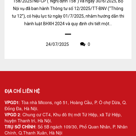
158/2025/NĐ-CP (“Nghị định 158”) và ngày 30/6/2025, Bộ
Nội vụ đã ban hành Thông tư số 12/2025/TT-BNV (“Thông
tư 12”), có hiệu lực từ ngày 01/7/2025, nhằm hướng dẫn thi
hành luật BHXH 2024 và quy định chi tiết một...
24/07/2025
0
ĐỊA CHỈ LIÊN HỆ
VPGD1
: Tòa nhà Micons, ngõ 51, Hoàng Cầu, P. Ô chợ Dừa, Q.
Đống Đa, Hà Nội.
VPGD 2
: Chung cư CT4, Khu đô thị mới Tứ Hiệp, xã Tứ Hiệp,
huyện Thanh trì, Hà Nội.
TRỤ SỞ CHÍNH
: Số 5B ngách 109/30, Phố Quan Nhân, P. Nhân
Chính, Q.Thanh Xuân, Hà Nội