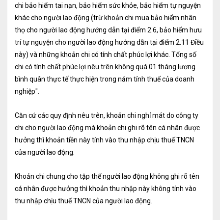
chi bảo hiểm tai nạn, bảo hiểm sức khỏe, bảo hiểm tự nguyện
Dịch vụ Kiểm toán
khác cho người lao động (trừ khoản chi mua bảo hiểm nhân
thọ cho người lao động hướng dẫn tại điểm 2.6, bảo hiểm hưu
Đào tạo nghề kế toán
trí tự nguyện cho người lao động hướng dẫn tại điểm 2.11 Điều
Cho người mới bắt đầu
này) và những khoản chi có tính chất phúc lợi khác. Tổng số
chi có tính chất phúc lợi nêu trên không quá 01 tháng lương
Khóa học thuế
bình quân thực tế thực hiện trong năm tính thuế của doanh
nghiệp".
Khóa học kế toán
Dịch vụ thẩm định giá
Căn cứ các quy định nêu trên, khoản chi nghỉ mát do công ty
chi cho người lao động mà khoản chi ghi rõ tên cá nhân được
Thi công, lắp đặt nhôm kính
hưởng thì khoản tiền này tính vào thu nhập chịu thuế TNCN
của người lao động.
TIN TỨC
VĂN BẢN PHÁP LUẬT
TƯ VẤN HỎI ĐÁP
Khoản chi chung cho tập thể người lao động không ghi rõ tên
cá nhân được hưởng thì khoản thu nhập này không tính vào
thu nhập chịu thuế TNCN của người lao động.
TUYỂN DỤNG
LIÊN HỆ