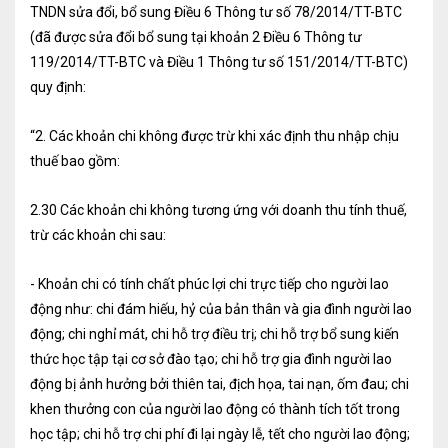
TNDN sửa đổi, bổ sung Điều 6 Thông tư số 78/2014/TT-BTC
Tư vấn kế toán
(đã được sửa đổi bổ sung tại khoản 2 Điều 6 Thông tư
119/2014/TT-BTC và Điều 1 Thông tư số 151/2014/TT-BTC)
Tư vấn tổ chức bộ máy kế toán
quy định:
Cung cấp DV Kế toán trưởng và Kế toán
“2. Các khoản chi không được trừ khi xác định thu nhập chịu
viên
thuế bao gồm:
Dịch vụ Doanh nghiệp
2.30 Các khoản chi không tương ứng với doanh thu tính thuế,
Thành lập mới Doanh nghiệp, hộ cá thể
trừ các khoản chi sau:
Thay đổi Giấy phép Đăng ký Kinh Doanh
- Khoản chi có tính chất phúc lợi chi trực tiếp cho người lao
Dịch vụ khác
động như: chi đám hiếu, hỷ của bản thân và gia đình người lao
động; chi nghỉ mát, chi hỗ trợ điều trị; chi hỗ trợ bổ sung kiến
Cung cấp chữ ký số
thức học tập tại cơ sở đào tạo; chi hỗ trợ gia đình người lao
động bị ảnh hưởng bởi thiên tai, địch họa, tai nạn, ốm đau; chi
Bảo hiểm Xã hội
khen thưởng con của người lao động có thành tích tốt trong
Hóa đơn điện tử
học tập; chi hỗ trợ chi phí đi lại ngày lễ, tết cho người lao động;