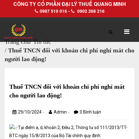
CÔNG TY CỔ PHẦN ĐẠI LÝ THUẾ QUANG MINH
0987 519 016 -
0902 268 216
Trang chủ
/
Tin tức
/
Thuế TNCN đối với khoản chi phí nghỉ mát cho
TRANG CHỦ
GIỚI THIỆU
người lao động!
Hồ sơ pháp lý
Hồ sơ năng lực
Thuế TNCN đối với khoản chi phí nghỉ mát
cho người lao động!
DỊCH VỤ
-
-
29/10/2024
Admin
0 Bình luận
Dịch vụ Đại lý thuế
Tại điểm a, d, khoản 2, Điều 2, Thông tư số 111/2013/TT-
Làm thủ tục về thuế trọn gói
BTC ngày 15/8/2013 của Bộ Tài chính quy định: