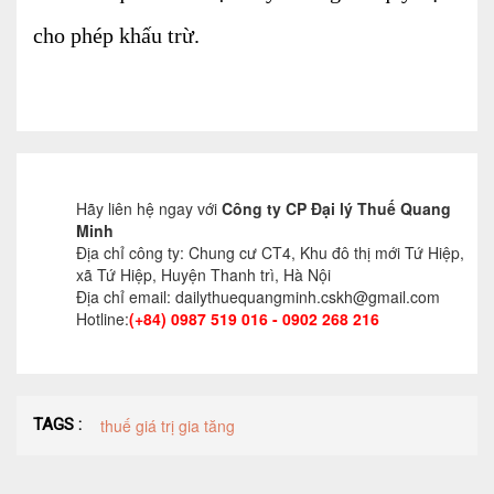
Dịch vụ Kiểm toán
cho phép khấu trừ.
Đào tạo nghề kế toán
Cho người mới bắt đầu
Khóa học thuế
Khóa học kế toán
Hãy liên hệ ngay với
Công ty CP Đại lý Thuế Quang
Minh
Dịch vụ thẩm định giá
Địa chỉ công ty: Chung cư CT4, Khu đô thị mới Tứ Hiệp,
xã Tứ Hiệp, Huyện Thanh trì, Hà Nội
Địa chỉ email: dailythuequangminh.cskh@gmail.com
Thi công, lắp đặt nhôm kính
Hotline:
(+84) 0987 519 016 - 0902 268 216
TIN TỨC
VĂN BẢN PHÁP LUẬT
TƯ VẤN HỎI ĐÁP
TAGS :
thuế giá trị gia tăng
TUYỂN DỤNG
LIÊN HỆ