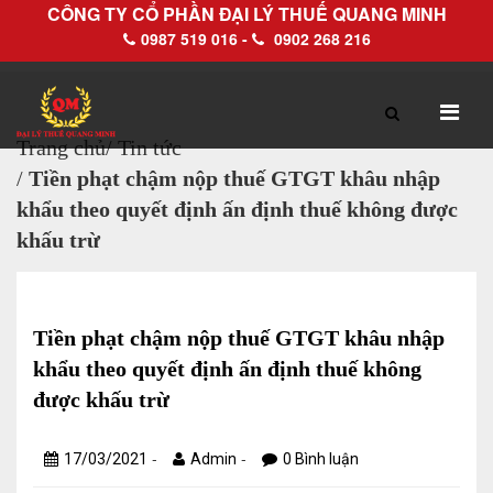
CÔNG TY CỔ PHẦN ĐẠI LÝ THUẾ QUANG MINH
0987 519 016 -
0902 268 216
Trang chủ
/
Tin tức
/
Tiền phạt chậm nộp thuế GTGT khâu nhập
TRANG CHỦ
GIỚI THIỆU
khẩu theo quyết định ấn định thuế không được
khấu trừ
Hồ sơ pháp lý
Hồ sơ năng lực
Tiền phạt chậm nộp thuế GTGT khâu nhập
khẩu theo quyết định ấn định thuế không
DỊCH VỤ
được khấu trừ
Dịch vụ Đại lý thuế
-
-
17/03/2021
Admin
0 Bình luận
Làm thủ tục về thuế trọn gói