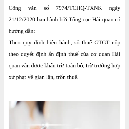
Kiểm soát rủi ro về thuế
Công văn số 7974/TCHQ-TXNK ngày
Quyết toán thuế
21/12/2020 ban hành bởi Tổng cục Hải quan có
Lập hồ sơ ban đầu
hướng dẫn:
Theo quy định hiện hành, số thuế GTGT nộp
Tư vấn thuế
theo quyết định ấn định thuế của cơ quan Hải
Hoàn thuế
quan vẫn được khấu trừ toàn bộ, trừ trường hợp
Dịch vụ Đại lý thuế khác
xử phạt về gian lận, trốn thuế.
Dịch vụ Kế toán
Kế toán thuế
Giám sát kế toán
Soát xét hồ sơ
Hoàn thiện sổ sách và quyết toán thuế