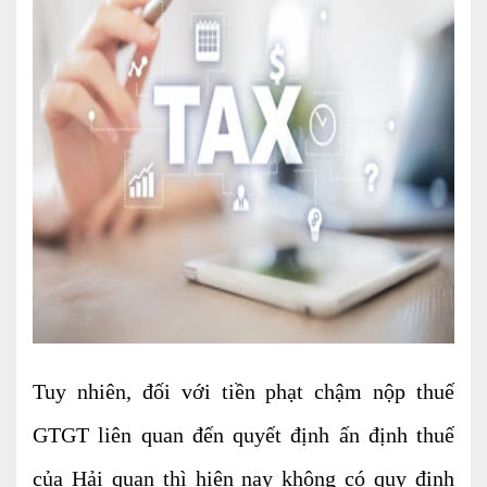
Tư vấn kế toán
Tư vấn tổ chức bộ máy kế toán
Cung cấp DV Kế toán trưởng và Kế toán
viên
Dịch vụ Doanh nghiệp
Thành lập mới Doanh nghiệp, hộ cá thể
Thay đổi Giấy phép Đăng ký Kinh Doanh
Dịch vụ khác
Cung cấp chữ ký số
Tuy nhiên, đối với tiền phạt chậm nộp thuế
Bảo hiểm Xã hội
GTGT liên quan đến quyết định ấn định thuế
Hóa đơn điện tử
của Hải quan thì hiện nay không có quy định