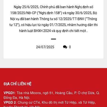
Ngày 25/6/2025, Chính phủ đã ban hành Nghị định số
158/2025/NĐ-CP (“Nghị định 158”) và ngày 30/6/2025, Bộ
Nội vụ đã ban hành Thông tư số 12/2025/TT-BNV (“Thông
tư 12”), có hiệu lực từ ngày 01/7/2025, nhằm hướng dẫn thi
hành luật BHXH 2024 và quy định chi tiết một...
24/07/2025
0
ĐỊA CHỈ LIÊN HỆ
VPGD1
: Tòa nhà Micons, ngõ 51, Hoàng Cầu, P. Ô chợ Dừa, Q.
Đống Đa, Hà Nội.
VPGD 2
: Chung cư CT4, Khu đô thị mới Tứ Hiệp, xã Tứ Hiệp,
huyện Thanh trì, Hà Nội.