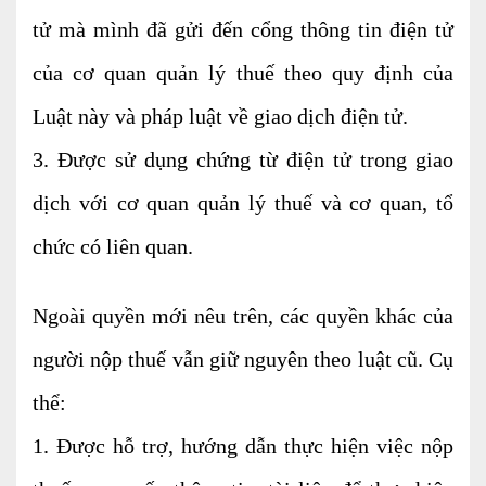
Tư vấn kế toán
tử mà mình đã gửi đến cổng thông tin điện tử
của cơ quan quản lý thuế theo quy định của
Tư vấn tổ chức bộ máy kế toán
Luật này và pháp luật về giao dịch điện tử.
Cung cấp DV Kế toán trưởng và Kế toán
3. Được sử dụng chứng từ điện tử trong giao
viên
dịch với cơ quan quản lý thuế và cơ quan, tổ
Dịch vụ Doanh nghiệp
chức có liên quan.
Thành lập mới Doanh nghiệp, hộ cá thể
Thay đổi Giấy phép Đăng ký Kinh Doanh
Ngoài quyền mới nêu trên, các quyền khác của
Dịch vụ khác
người nộp thuế vẫn giữ nguyên theo luật cũ. Cụ
Cung cấp chữ ký số
thể:
Bảo hiểm Xã hội
1. Được hỗ trợ, hướng dẫn thực hiện việc nộp
Hóa đơn điện tử