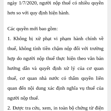
ngày 1/7/2020, người nộp thuế có nhiều quyền
Kiểm soát rủi ro về thuế
hơn so với quy định hiện hành.
Quyết toán thuế
Lập hồ sơ ban đầu
Các quyền mới bao gồm:
Tư vấn thuế
1. Không bị xử phạt vi phạm hành chính về
Hoàn thuế
thuế, không tính tiền chậm nộp đối với trường
Dịch vụ Đại lý thuế khác
hợp do người nộp thuế thực hiện theo văn bản
Dịch vụ Kế toán
hướng dẫn và quyết định xử lý của cơ quan
Kế toán thuế
thuế, cơ quan nhà nước có thẩm quyền liên
Giám sát kế toán
quan đến nội dung xác định nghĩa vụ thuế của
Soát xét hồ sơ
người nộp thuế.
Hoàn thiện sổ sách và quyết toán thuế
2. Được tra cứu, xem, in toàn bộ chứng từ điện