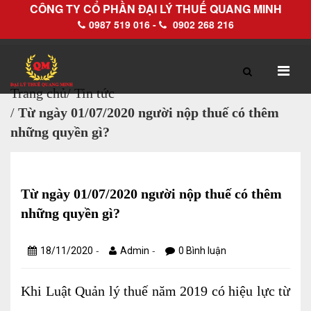
CÔNG TY CỔ PHẦN ĐẠI LÝ THUẾ QUANG MINH
0987 519 016 -
0902 268 216
Trang chủ
/
Tin tức
/
Từ ngày 01/07/2020 người nộp thuế có thêm
TRANG CHỦ
GIỚI THIỆU
những quyền gì?
Hồ sơ pháp lý
Hồ sơ năng lực
Từ ngày 01/07/2020 người nộp thuế có thêm
những quyền gì?
DỊCH VỤ
-
-
18/11/2020
Admin
0 Bình luận
Dịch vụ Đại lý thuế
Khi Luật Quản lý thuế năm 2019 có hiệu lực từ
Làm thủ tục về thuế trọn gói