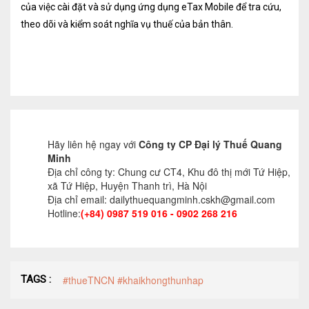
của việc cài đặt và sử dụng ứng dụng eTax Mobile để tra cứu,
Dịch vụ Kiểm toán
theo dõi và kiểm soát nghĩa vụ thuế của bản thân.
Đào tạo nghề kế toán
Cho người mới bắt đầu
Khóa học thuế
Khóa học kế toán
Hãy liên hệ ngay với
Công ty CP Đại lý Thuế Quang
Dịch vụ thẩm định giá
Minh
Địa chỉ công ty: Chung cư CT4, Khu đô thị mới Tứ Hiệp,
xã Tứ Hiệp, Huyện Thanh trì, Hà Nội
Thi công, lắp đặt nhôm kính
Địa chỉ email: dailythuequangminh.cskh@gmail.com
Hotline:
(+84) 0987 519 016 - 0902 268 216
TIN TỨC
VĂN BẢN PHÁP LUẬT
TƯ VẤN HỎI ĐÁP
TAGS :
#thueTNCN #khaikhongthunhap
TUYỂN DỤNG
LIÊN HỆ