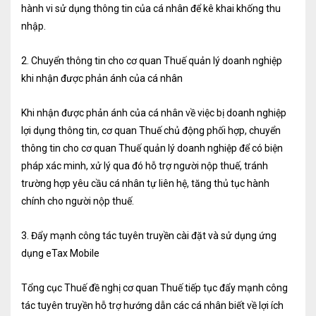
hành vi sử dụng thông tin của cá nhân để kê khai khống thu
Tư vấn kế toán
nhập.
Tư vấn tổ chức bộ máy kế toán
2. Chuyển thông tin cho cơ quan Thuế quản lý doanh nghiệp
Cung cấp DV Kế toán trưởng và Kế toán
khi nhận được phản ánh của cá nhân
viên
Khi nhận được phản ánh của cá nhân về việc bị doanh nghiệp
lợi dụng thông tin, cơ quan Thuế chủ động phối hợp, chuyển
Dịch vụ Doanh nghiệp
thông tin cho cơ quan Thuế quản lý doanh nghiệp để có biện
Thành lập mới Doanh nghiệp, hộ cá thể
pháp xác minh, xử lý qua đó hỗ trợ người nộp thuế, tránh
trường hợp yêu cầu cá nhân tự liên hệ, tăng thủ tục hành
Thay đổi Giấy phép Đăng ký Kinh Doanh
chính cho người nộp thuế.
Dịch vụ khác
3. Đẩy mạnh công tác tuyên truyền cài đặt và sử dụng ứng
Cung cấp chữ ký số
dụng eTax Mobile
Bảo hiểm Xã hội
Tổng cục Thuế đề nghị cơ quan Thuế tiếp tục đẩy mạnh công
Hóa đơn điện tử
tác tuyên truyền hỗ trợ hướng dẫn các cá nhân biết về lợi ích