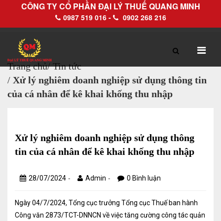
CÔNG TY CỔ PHẦN ĐẠI LÝ THUẾ QUANG MINH
0987 519 016 -
0902 268 216
Trang chủ
/
Tin tức
/
Xử lý nghiêm doanh nghiệp sử dụng thông tin
TRANG CHỦ
GIỚI THIỆU
của cá nhân để kê khai khống thu nhập
Hồ sơ pháp lý
Hồ sơ năng lực
Xử lý nghiêm doanh nghiệp sử dụng thông
tin của cá nhân để kê khai khống thu nhập
DỊCH VỤ
-
-
28/07/2024
Admin
0 Bình luận
Dịch vụ Đại lý thuế
Ngày 04/7/2024, Tổng cục trưởng Tổng cục Thuế ban hành
Làm thủ tục về thuế trọn gói
Công văn 2873/TCT-DNNCN về việc tăng cường công tác quản